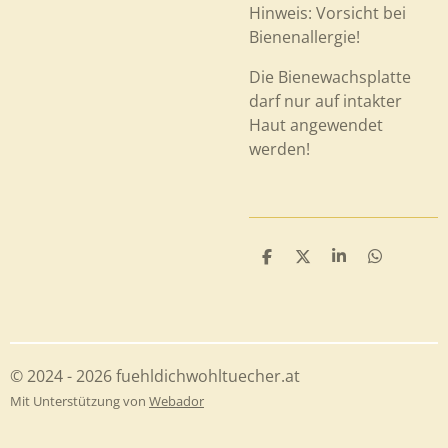
Hinweis: Vorsicht bei
Bienenallergie!
Die Bienewachsplatte
darf nur auf intakter
Haut angewendet
werden!
T
T
T
T
e
e
e
e
i
i
i
i
l
l
l
l
e
e
e
e
n
n
n
n
© 2024 - 2026 fuehldichwohltuecher.at
Mit Unterstützung von
Webador