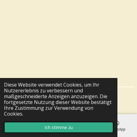
Diese Website verwendet Cookies, um Ihr
Nutzererlebnis zu verbessern und
maßgeschneiderte Anzeigen anzuzeigen. Die
© 2024 - 2026 fuehldichwohltuecher.at
fortgesetzte Nutzung dieser Website bestätigt
Mit Unterstützung von
Webador
Ihre Zustimmung zur Verwendung von
Cookies.
Ich stimme zu
E-Mail
Telefon
Karte
WhatsApp