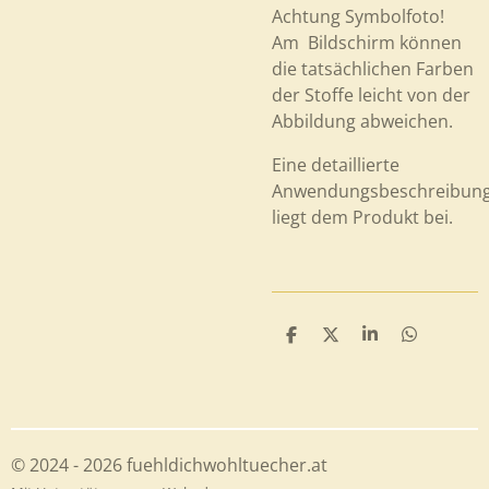
Achtung Symbolfoto!
Am Bildschirm können
die tatsächlichen Farben
der Stoffe leicht von der
Abbildung abweichen.
Eine detaillierte
Anwendungsbeschreibun
liegt dem Produkt bei.
T
T
T
T
e
e
e
e
i
i
i
i
l
l
l
l
e
e
e
e
n
n
n
n
© 2024 - 2026 fuehldichwohltuecher.at