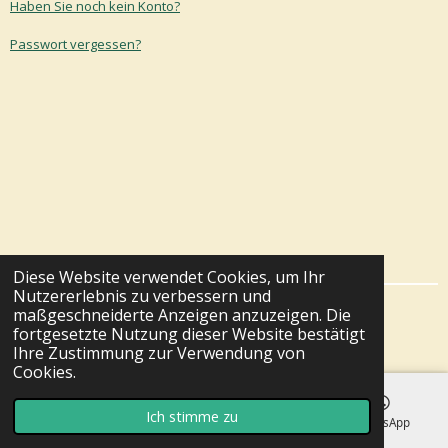
Haben Sie noch kein Konto?
Passwort vergessen?
Diese Website verwendet Cookies, um Ihr
Nutzererlebnis zu verbessern und
maßgeschneiderte Anzeigen anzuzeigen. Die
© 2024 - 2026 fuehldichwohltuecher.at
fortgesetzte Nutzung dieser Website bestätigt
Mit Unterstützung von
Webador
Ihre Zustimmung zur Verwendung von
Cookies.
Ich stimme zu
E-Mail
Telefon
Karte
WhatsApp